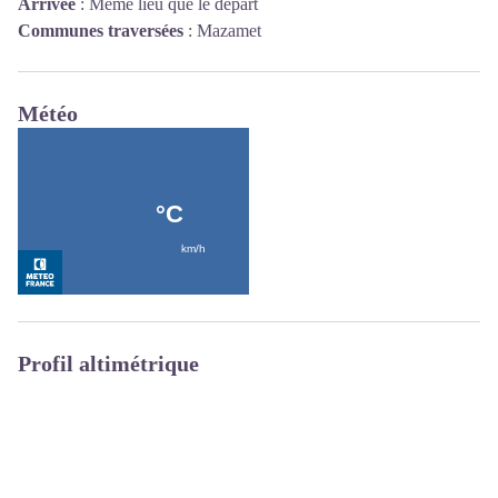
Arrivée
:
Même lieu que le départ
Communes traversées
:
Mazamet
Météo
Profil altimétrique