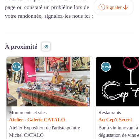
page ou constaté un problème lors de
Signaler
votre randonnée, signalez-les nous ici :
À proximité
39
Monuments et sites
Restaurants
Monuments et sites
Restaurants
Atelier - Galerie CATALO_Mazamet
Atelier - Galerie CATALO
Au Cep't Secret
Atelier Exposition de l'artiste peintre
Bar à vin innovant 
Michel CATALO
dégustation de vins e