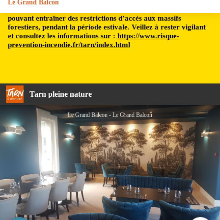
Le Grand Balcon
Le département du Tarn est soumis à un risque incendie,
pouvant entraîner des restrictions d’accès aux massifs
forestiers, pendant la période estivale. Veillez à rester vigilant
et consultez les informations sur :
https://www.risque-
prevention-incendie.fr/tarn/index.html
Tarn pleine nature
Le Grand Balcon - Le Grand Balcon