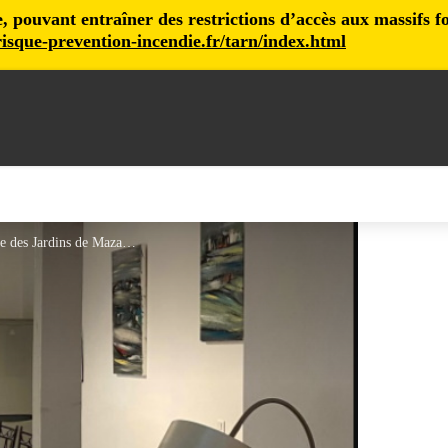
pouvant entraîner des restrictions d’accès aux massifs fore
isque-prevention-incendie.fr/tarn/index.html
Le Gîte des Jardins de Mazamet - Le Gîte des Jardins de Mazamet