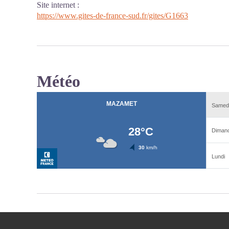
Site internet
:
https://www.gites-de-france-sud.fr/gites/G1663
Météo