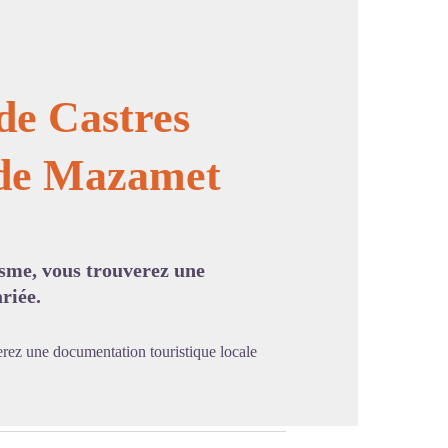
de Castres
de Mazamet
image en plein écran
isme, vous trouverez une
riée.
verez une documentation touristique locale