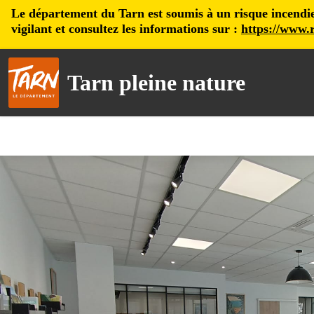
Le département du Tarn est soumis à un risque incendie, 
vigilant et consultez les informations sur :
https://www.r
Tarn pleine nature