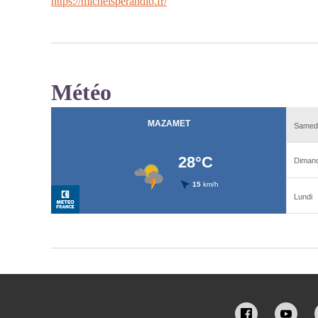
https://michelsperandio.fr/
Météo