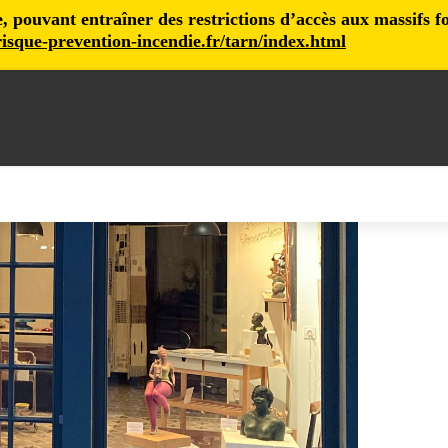
pouvant entraîner des restrictions d’accès aux massifs fore
isque-prevention-incendie.fr/tarn/index.html