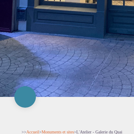
>>
Accueil
>
Monuments et sites
>
L'Atelier - Galerie du Quai