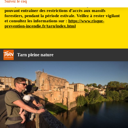
Suivez le coq
Le département du Tarn est soumis à un risque incendie,
pouvant entraîner des restrictions d’accès aux massifs
forestiers, pendant la période estivale. Veillez à rester vigilant
et consultez les informations sur :
https://www.risque-
prevention-incendie.fr/tarn/index.html
Tarn pleine nature
Sur le pont de l'abbaye St-Michel, Gaillac - Pierre Grand