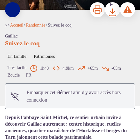
Imprimer
Télécharger
Signaler 
>>
Accueil
>
Randonnée
>
Suivez le coq
Gaillac
Suivez le coq
En famille
Patrimoines
Voir l'image en plein écran
Très facile
1h40
4,9km
+65m
-65m
Boucle
PR
Embarquer cet élément afin d'y avoir accès hors
connexion
Depuis l’abbaye Saint-Michel, ce sentier urbain invite à
découvrir Gaillac autrement : centre historique, ruelles
anciennes, quartier maraîcher de l’Hortalisse et berges du
Tarn jalonnent cette balade patrimoniale.