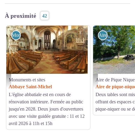
À proximité
42
Monuments et sites
Aire de Pique Niq
Monuments et sites
Aire de Pique Nique
23 Abbaye Saint Michel_Gaillac
Aire de pique-nique de Br
Abbaye Saint-Michel
Aire de pique-niqu
L'église abbatiale est en cours de
Deux tables sont mis
rénovation intérieure. Fermée au public
offrant des espaces 
jusqu'en 2028. Deux jours d'ouvertures
pique-niquer ou se dé
avec une visite guidée gratuite : 11 et 12
avril 2026 à 11h et 15h