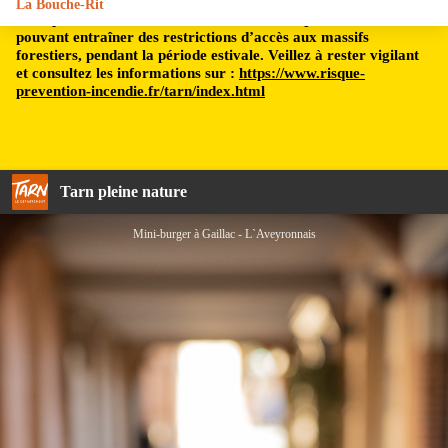
La Bouche-Rit
Le département du Tarn est soumis à un risque incendie,
pouvant entraîner des restrictions d’accès aux massifs
forestiers, pendant la période estivale. Veillez à rester vigilant
et consultez les informations sur :
https://www.risque-
prevention-incendie.fr/tarn/index.html
Tarn pleine nature
Mini-burger à Gaillac - L`Aveyronnais