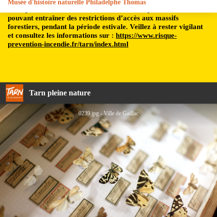
Musée d'histoire naturelle Philadelphe Thomas
Le département du Tarn est soumis à un risque incendie,
pouvant entraîner des restrictions d’accès aux massifs
forestiers, pendant la période estivale. Veillez à rester vigilant
et consultez les informations sur :
https://www.risque-
prevention-incendie.fr/tarn/index.html
Tarn pleine nature
0239.jpg - Ville de Gaillac