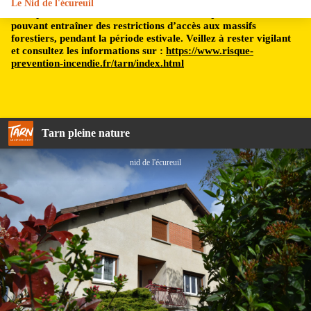
Le Nid de l'écureuil
Le département du Tarn est soumis à un risque incendie,
pouvant entraîner des restrictions d’accès aux massifs
forestiers, pendant la période estivale. Veillez à rester vigilant
et consultez les informations sur :
https://www.risque-
prevention-incendie.fr/tarn/index.html
Tarn pleine nature
nid de l'écureuil