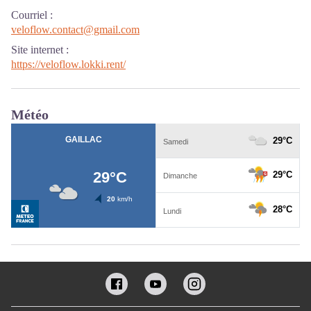
Courriel
:
veloflow.contact@gmail.com
Site internet
:
https://veloflow.lokki.rent/
Météo