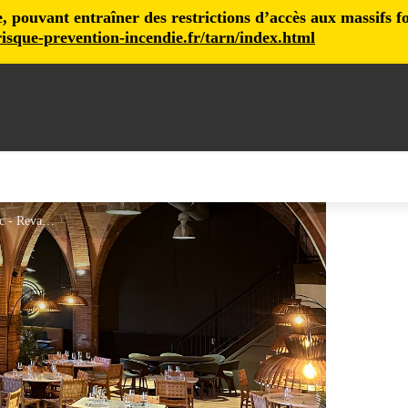
pouvant entraîner des restrictions d’accès aux massifs fore
isque-prevention-incendie.fr/tarn/index.html
Restaurant les rives_Gaillac - Revaille