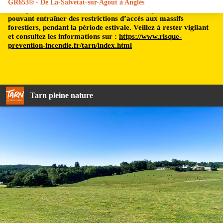
GR653® - De La-Salvetat-sur-Agout à Anglès
Le département du Tarn est soumis à un risque incendie,
pouvant entraîner des restrictions d’accès aux massifs
forestiers, pendant la période estivale. Veillez à rester vigilant
et consultez les informations sur :
https://www.risque-
prevention-incendie.fr/tarn/index.html
Tarn pleine nature
Pâturage à Anglès - TD, FFRando 81