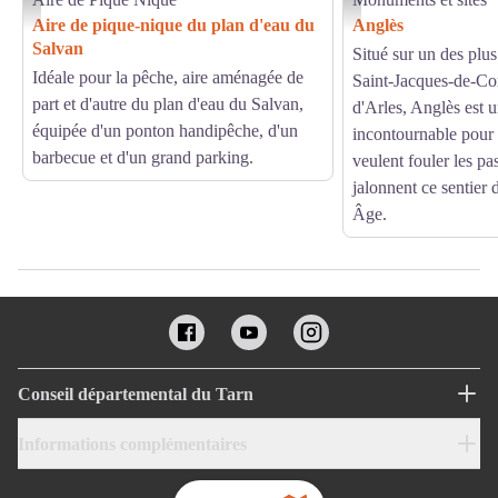
Vue sur le plan d'eau - Antoine Leblic
Anglès - monts et lacs en 
Aire de pique-nique du plan d'eau du
Anglès
Salvan
Situé sur un des plu
Idéale pour la pêche, aire aménagée de
Saint-Jacques-de-Com
part et d'autre du plan d'eau du Salvan,
d'Arles, Anglès est 
équipée d'un ponton handipêche, d'un
incontournable pour 
barbecue et d'un grand parking.
veulent fouler les pa
jalonnent ce sentier
Âge.
Conseil départemental du Tarn
Informations complémentaires