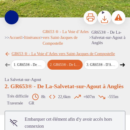
Imprimer
Télécharger
Signaler 
GR653 ® - La Voie d’Arles
GR653® - De La-
>>
Accueil
>
Itinérance
>
vers Saint-Jacques de
>
Salvetat-sur-Agout à
Anglès
Compostelle
GR653 ® - La Voie d’Arles vers Saint-Jacques de Compostelle
➜
➜
1
.
GR653® - De Murat-sur-Vèbre à La-Salvetat-sur-Agout
2
.
GR653® - De La-Salvetat-sur-Agout à Anglès
3
.
GR653® - D'Anglès à Boissezon
4
.
GR653
Étape précédente
Étap
Voir l'image en plein écran
La Salvetat-sur-Agout
2. GR653® - De La-Salvetat-sur-Agout à Anglès
Très difficile
8h
22,6km
+607m
-555m
Traversée
GR
Embarquer cet élément afin d'y avoir accès hors
connexion