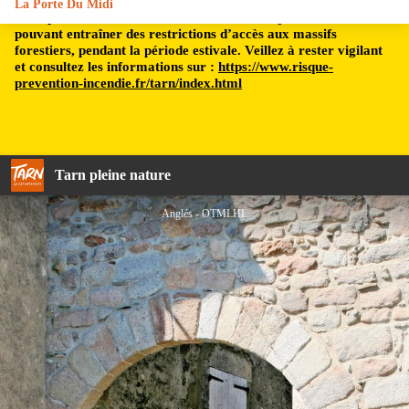
La Porte Du Midi
Le département du Tarn est soumis à un risque incendie,
pouvant entraîner des restrictions d’accès aux massifs
forestiers, pendant la période estivale. Veillez à rester vigilant
et consultez les informations sur :
https://www.risque-
prevention-incendie.fr/tarn/index.html
Tarn pleine nature
Anglés - OTMLHL