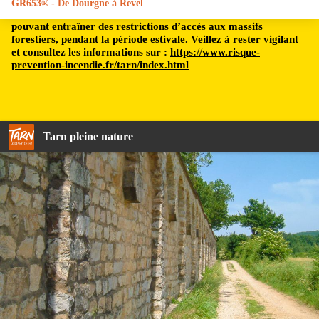
GR653® - De Dourgne à Revel
Le département du Tarn est soumis à un risque incendie,
pouvant entraîner des restrictions d’accès aux massifs
forestiers, pendant la période estivale. Veillez à rester vigilant
et consultez les informations sur :
https://www.risque-
prevention-incendie.fr/tarn/index.html
Tarn pleine nature
Enceinte de l'Abbaye Sainte-Scholastique - BL, FFRando81