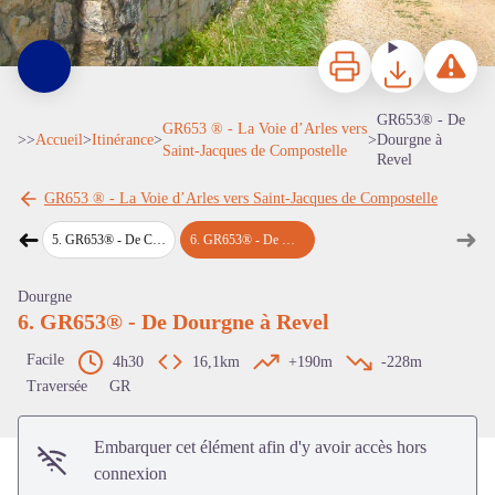
Imprimer
Télécharger
Signaler 
GR653® - De
GR653 ® - La Voie d’Arles vers
>>
Accueil
>
Itinérance
>
>
Dourgne à
Saint-Jacques de Compostelle
Revel
GR653 ® - La Voie d’Arles vers Saint-Jacques de Compostelle
➜
➜
stres
5
.
GR653® - De Castres à Dourgne
6
.
GR653® - De Dourgne à Revel
Étape précédente
Étap
Voir l'image en plein écran
Dourgne
6. GR653® - De Dourgne à Revel
Facile
4h30
16,1km
+190m
-228m
Traversée
GR
Embarquer cet élément afin d'y avoir accès hors
connexion