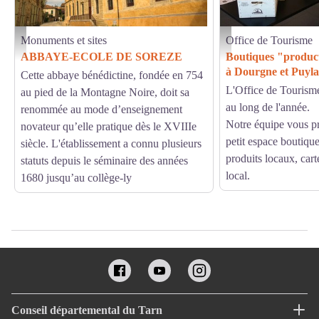
Monuments et sites
Office de Tourisme
abbaye_ecole credit Donatien ROUSSEAU - Donatien ROUSSEAU
Boutiques producteurs du t
ABBAYE-ECOLE DE SOREZE
Boutiques "product
à Dourgne et Puyl
Cette abbaye bénédictine, fondée en 754
L'Office de Tourisme
au pied de la Montagne Noire, doit sa
au long de l'année.
renommée au mode d’enseignement
Notre équipe vous p
novateur qu’elle pratique dès le XVIIIe
petit espace boutique
siècle. L'établissement a connu plusieurs
produits locaux, carte
statuts depuis le séminaire des années
local.
1680 jusqu’au collège-ly
Conseil départemental du Tarn