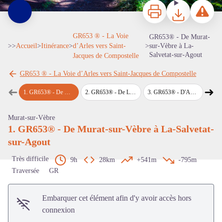
Imprimer
Télécharger
Signaler 
GR653 ® - La Voie
GR653® - De Murat-
>>
Accueil
>
Itinérance
>
d’Arles vers Saint-
>
sur-Vèbre à La-
Salvetat-sur-Agout
Jacques de Compostelle
GR653 ® - La Voie d’Arles vers Saint-Jacques de Compostelle
➜
➜
Voir l'image en plein écran
1
.
GR653® - De Murat-sur-Vèbre à La-Salvetat-sur-Agout
2
.
GR653® - De La-Salvetat-sur-Agout à Anglès
3
.
GR653® - D'Anglès à Boissezon
4
.
GR653
Étape précédente
Étap
Murat-sur-Vèbre
1. GR653® - De Murat-sur-Vèbre à La-Salvetat-
sur-Agout
Très difficile
9h
28km
+541m
-795m
Traversée
GR
Embarquer cet élément afin d'y avoir accès hors
connexion