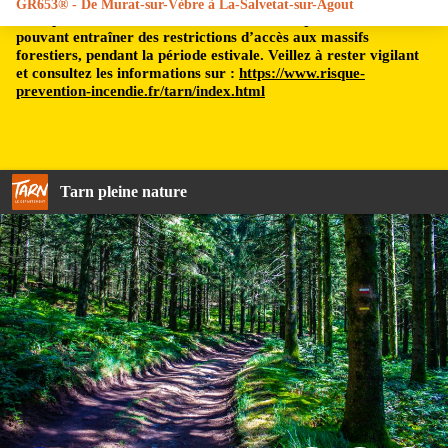
GR653® - De Murat-sur-Vèbre à La-Salvetat-sur-Agout
Le département du Tarn est soumis à un risque incendie,
pouvant entraîner des restrictions d’accès aux massifs
forestiers, pendant la période estivale. Veillez à rester vigilant
et consultez les informations sur :
https://www.risque-
prevention-incendie.fr/tarn/index.html
Tarn pleine nature
Chemin boisé - TD, FFRando 81