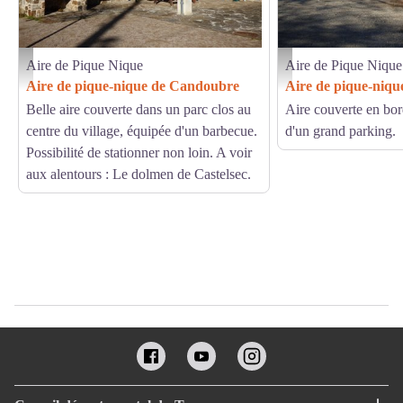
Aire de Pique Nique
Aire de Pique Nique
Vue d'ensemble - Antoine Leblic
Vue d'ensemble - Antoine L
Aire de pique-nique de Candoubre
Aire de pique-niq
Belle aire couverte dans un parc clos au
Aire couverte en bor
centre du village, équipée d'un barbecue.
d'un grand parking.
Possibilité de stationner non loin. A voir
aux alentours : Le dolmen de Castelsec.