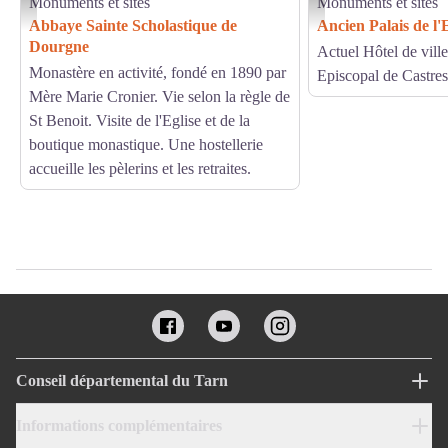
Monuments et sites
Monuments et sites
Ste Scholastique Monastère - CDT Pascale Walter
otcm
Abbaye Sainte Scholastique de
Ancien Palais de l
Dourgne
Actuel Hôtel de ville
Monastère en activité, fondé en 1890 par
Episcopal de Castres
Mère Marie Cronier. Vie selon la règle de
St Benoit. Visite de l'Eglise et de la
boutique monastique. Une hostellerie
accueille les pèlerins et les retraites.
Conseil départemental du Tarn
Informations complémentaires