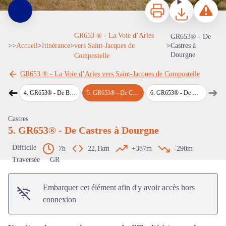
Imprimer
Télécharger
Signaler 
GR653 ® - La Voie d’Arles
GR653® - De
>>
Accueil
>
Itinérance
>
vers Saint-Jacques de
>
Castres à
Dourgne
Compostelle
GR653 ® - La Voie d’Arles vers Saint-Jacques de Compostelle
➜
➜
Voir l'image en plein écran
ezon
4
.
GR653® - De Boissezon à Castres
5
.
GR653® - De Castres à Dourgne
6
.
GR653® - De Dourgne à Revel
Étape précédente
Étap
Castres
5. GR653® - De Castres à Dourgne
Difficile
7h
22,1km
+387m
-290m
Traversée
GR
Embarquer cet élément afin d'y avoir accès hors
connexion