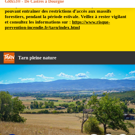
GR653® - De Castres à Dourgne
Le département du Tarn est soumis à un risque incendie,
pouvant entraîner des restrictions d’accès aux massifs
forestiers, pendant la période estivale. Veillez à rester vigilant
et consultez les informations sur :
https://www.risque-
prevention-incendie.fr/tarn/index.html
Tarn pleine nature
Dans la plaine castraise - TD, FFRando 81