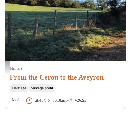
Milhars - Du Cérou à l'Aveyron - JX La Toscane Occitane
Milhars
From the Cérou to the Aveyron
Heritage
Vantage point
Medium
2h45
10,3km
+262m