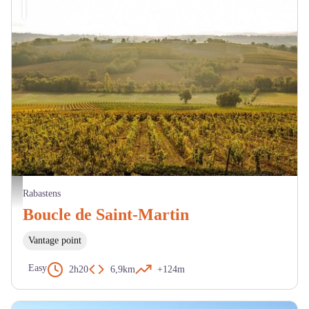
Paysage de vignes - Pascale Walter CDT tarn
Rabastens
Boucle de Saint-Martin
Vantage point
Easy
2h20
6,9km
+124m