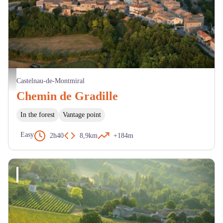
Vue aérienne de Castelnau de Montmiral - D. Viet
Castelnau-de-Montmiral
Chemin de Gradille
In the forest
Vantage point
Easy
2h40
8,9km
+184m