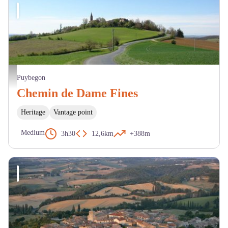
Le village - Mairie Puybegon
Puybegon
Chemin de Dame Fines
Heritage
Vantage point
Medium
3h30
12,6km
+388m