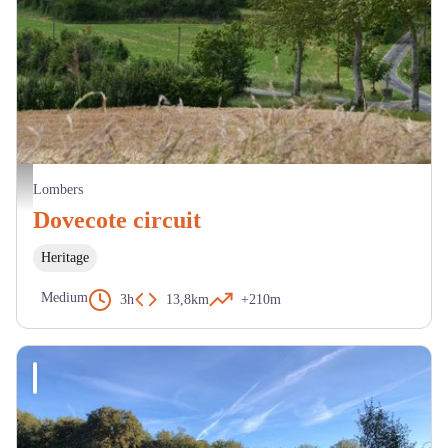
Chapelle de Saint Sernin - OT Centre Tarn
Lombers
Dovecote circuit
Heritage
Medium
3h
13,8km
+210m