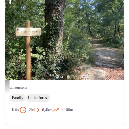
Giroussens - Boucle des Potiers - CX La Toscane Occitane
Giroussens
Family
In the forest
Easy
2h
6,4km
+108m