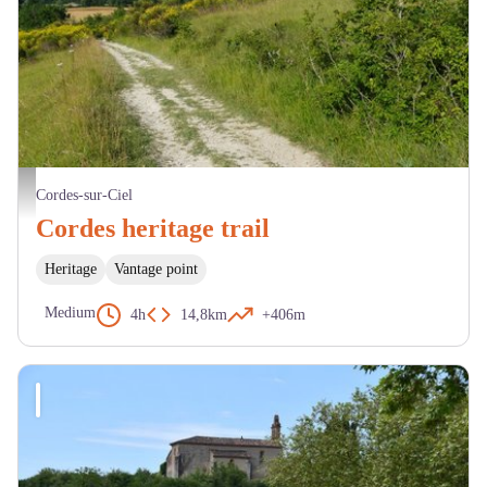
Vue de Malbousquet - S. Labussiere - 2019
Cordes-sur-Ciel
Cordes heritage trail
Heritage
Vantage point
Medium
4h
14,8km
+406m