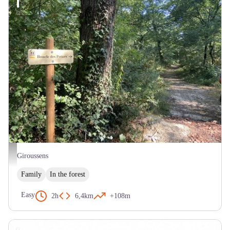
Giroussens - Boucle des Potiers - CX La Toscane Occitane
Giroussens
Family
In the forest
Easy
2h
6,4km
+108m