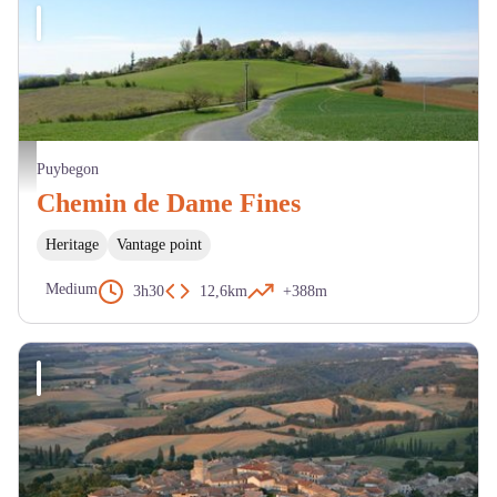
Le village - Mairie Puybegon
Puybegon
Chemin de Dame Fines
Heritage
Vantage point
Medium
3h30
12,6km
+388m