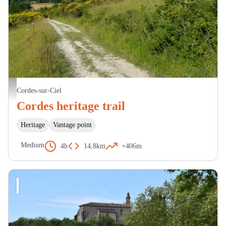
Vue de Malbousquet - S. Labussiere - 2019
Cordes-sur-Ciel
Cordes heritage trail
Heritage
Vantage point
Medium
4h
14,8km
+406m