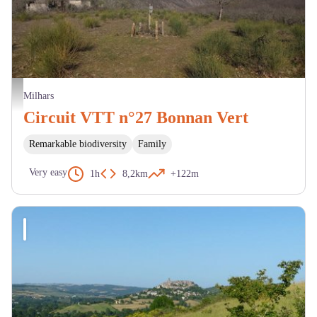
Vue sur la vallée de Bonnan - C. Manuel - 2023
Milhars
Circuit VTT n°27 Bonnan Vert
Remarkable biodiversity
Family
Very easy
1h
8,2km
+122m