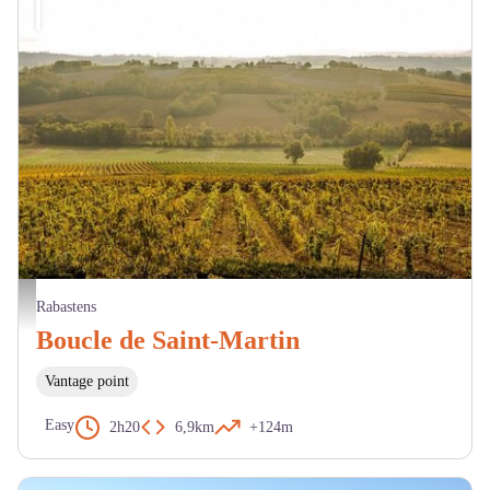
Paysage de vignes - Pascale Walter CDT tarn
Rabastens
Boucle de Saint-Martin
Vantage point
Easy
2h20
6,9km
+124m