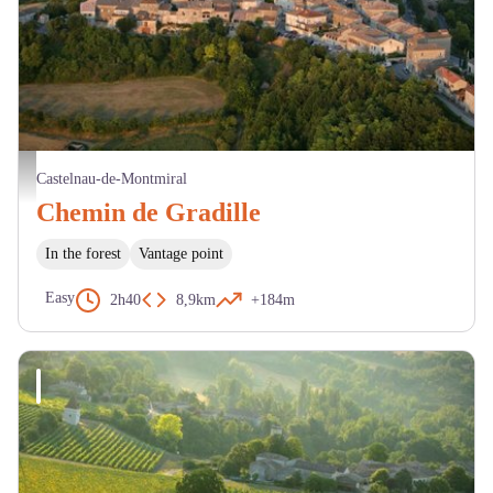
Vue aérienne de Castelnau de Montmiral - D. Viet
Castelnau-de-Montmiral
Chemin de Gradille
In the forest
Vantage point
Easy
2h40
8,9km
+184m