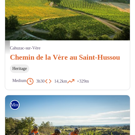
Vignobles - D.Viet
Cahuzac-sur-Vère
Chemin de la Vère au Saint-Hussou
Heritage
Medium
3h30
14,2km
+329m
Mountain Bike