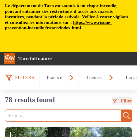
Le département du Tarn est soumis à un risque incendie,
pouvant entraîner des restrictions d’accès aux massifs
forestiers, pendant la période estivale. Veillez à rester vigilant
et consultez les informations sur :
https://www.risque-
prevention-incendie.fr/tarn/index.html
Tarn full nature
FILTERS
Practice
Themes
Local
78 results found
Filter
Search
Sear