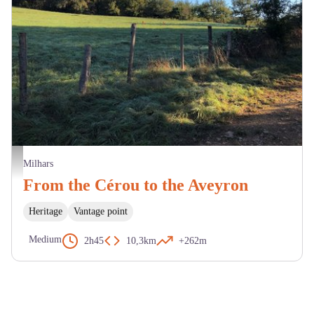
Milhars - Du Cérou à l'Aveyron - JX La Toscane Occitane
Milhars
From the Cérou to the Aveyron
Heritage
Vantage point
Medium
2h45
10,3km
+262m