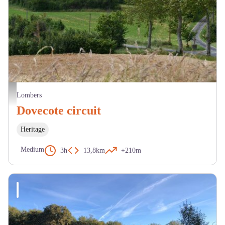
Chapelle de Saint Sernin - OT Centre Tarn
Lombers
Dovecote circuit
Heritage
Medium
3h
13,8km
+210m