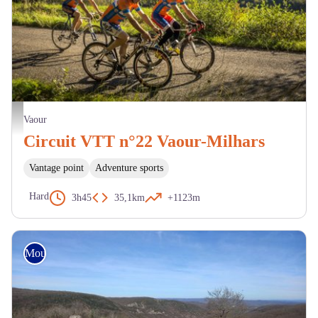
Pascale Walter
Vaour
Circuit VTT n°22 Vaour-Milhars
Vantage point
Adventure sports
Hard
3h45
35,1km
+1123m
Mountain Bike