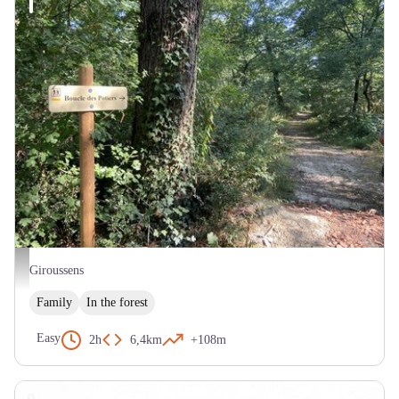
Giroussens - Boucle des Potiers - CX La Toscane Occitane
Giroussens
Family
In the forest
Easy
2h
6,4km
+108m