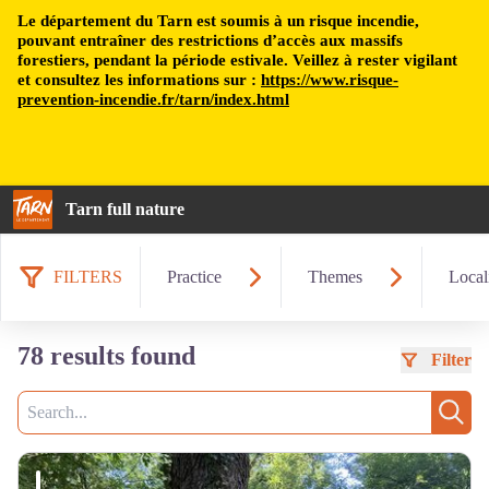
Le département du Tarn est soumis à un risque incendie,
pouvant entraîner des restrictions d’accès aux massifs
forestiers, pendant la période estivale. Veillez à rester vigilant
et consultez les informations sur :
https://www.risque-
prevention-incendie.fr/tarn/index.html
Tarn full nature
FILTERS
Practice
Themes
Local
78 results found
Filter
Search
Sear