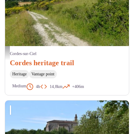
Vue de Malbousquet - S. Labussiere - 2019
Cordes-sur-Ciel
Cordes heritage trail
Heritage
Vantage point
Medium
4h
14,8km
+406m