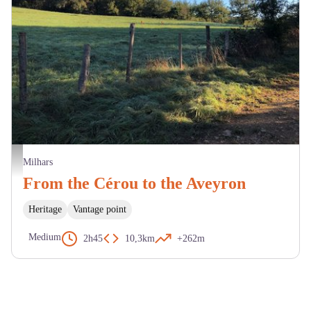
Milhars - Du Cérou à l'Aveyron - JX La Toscane Occitane
Milhars
From the Cérou to the Aveyron
Heritage
Vantage point
Medium
2h45
10,3km
+262m