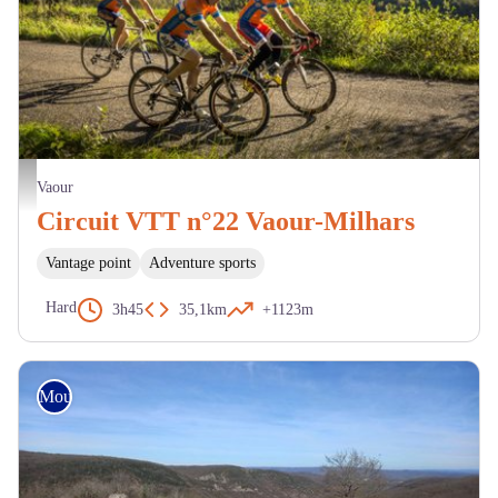
Pascale Walter
Vaour
Circuit VTT n°22 Vaour-Milhars
Vantage point
Adventure sports
Hard
3h45
35,1km
+1123m
Mountain Bike