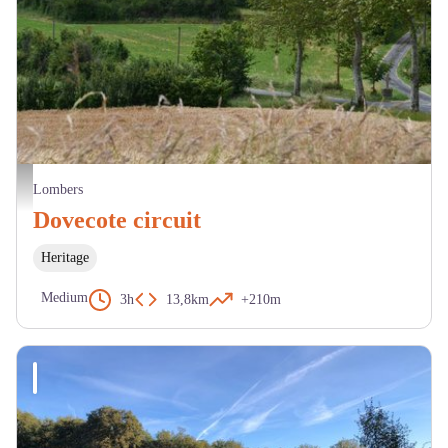
Chapelle de Saint Sernin - OT Centre Tarn
Lombers
Dovecote circuit
Heritage
Medium
3h
13,8km
+210m