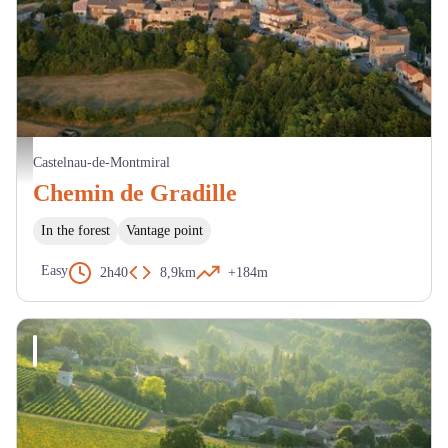
Vue aérienne de Castelnau de Montmiral - D. Viet
Castelnau-de-Montmiral
Chemin de Gradille
In the forest
Vantage point
Easy
2h40
8,9km
+184m