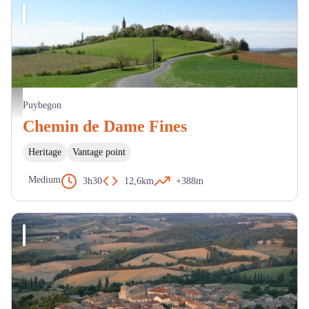
Le village - Mairie Puybegon
Puybegon
Chemin de Dame Fines
Heritage
Vantage point
Medium
3h30
12,6km
+388m