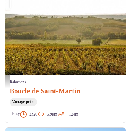
Paysage de vignes - Pascale Walter CDT tarn
Rabastens
Boucle de Saint-Martin
Vantage point
Easy
2h20
6,9km
+124m