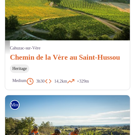
Vignobles - D.Viet
Cahuzac-sur-Vère
Chemin de la Vère au Saint-Hussou
Heritage
Medium
3h30
14,2km
+329m
Mountain Bike