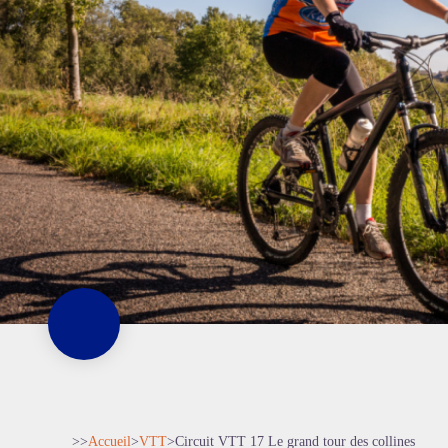
>>
Accueil
>
VTT
>
Circuit VTT 17 Le grand tour des collines