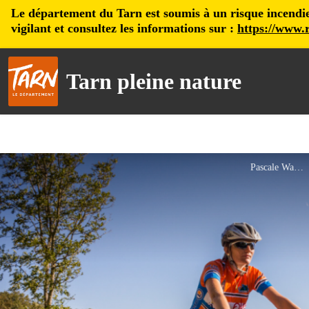
Le département du Tarn est soumis à un risque incendie, 
vigilant et consultez les informations sur :
https://www.r
Tarn pleine nature
Pascale Walter