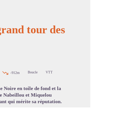
grand tour des
image en plein écran
Boucle
VTT
-912m
Noire en toile de fond et la
de Nabeillou et Miquelou
ant qui mérite sa réputation.