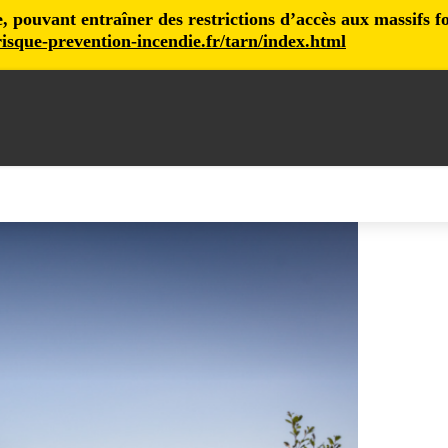
pouvant entraîner des restrictions d’accès aux massifs fore
isque-prevention-incendie.fr/tarn/index.html