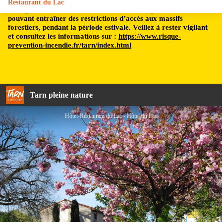
Restaurant du Lac
Le département du Tarn est soumis à un risque incendie,
pouvant entraîner des restrictions d’accès aux massifs
forestiers, pendant la période estivale. Veillez à rester vigilant
et consultez les informations sur :
https://www.risque-
prevention-incendie.fr/tarn/index.html
Tarn pleine nature
Hôtel-Restaurant du Lac - Hôtel du Lac