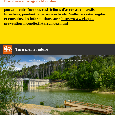
Plan d'eau aménagé de Miquelou
Le département du Tarn est soumis à un risque incendie,
pouvant entraîner des restrictions d’accès aux massifs
forestiers, pendant la période estivale. Veillez à rester vigilant
et consultez les informations sur :
https://www.risque-
prevention-incendie.fr/tarn/index.html
Tarn pleine nature
plan Miquelou - service communication Graulhet