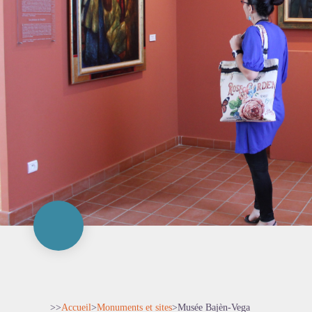
>>
Accueil
>
Monuments et sites
>
Musée Bajèn-Vega