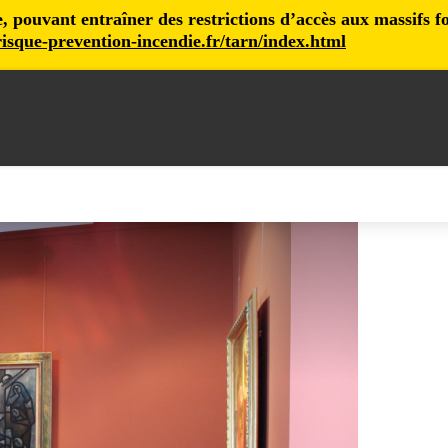
pouvant entraîner des restrictions d’accès aux massifs fore
isque-prevention-incendie.fr/tarn/index.html