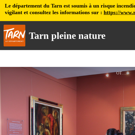
Le département du Tarn est soumis à un risque incendie, 
vigilant et consultez les informations sur :
https://www.r
Tarn pleine nature
OTST