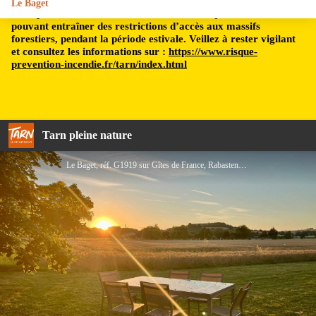
Le Baget
Le département du Tarn est soumis à un risque incendie,
pouvant entraîner des restrictions d’accès aux massifs
forestiers, pendant la période estivale. Veillez à rester vigilant
et consultez les informations sur :
https://www.risque-
prevention-incendie.fr/tarn/index.html
Tarn pleine nature
Le Baget, réf. G1919 sur Gîtes de France, Rabastens, Tarn - Gîtes de France Tarn ©Darrenougué