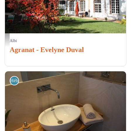
Agranat - Location Albi - côté jardin - Remy Duval
Albi
Agranat - Evelyne Duval
Hébergement