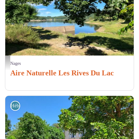
Aire Natruelle des Rives du Laouzas vue lac - Rives du Lac
Nages
Aire Naturelle Les Rives Du Lac
Hébergement