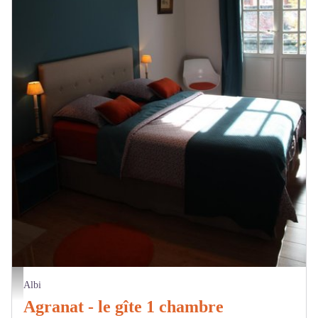
La première chambre - Gîtes de France
Albi
Agranat - le gîte 1 chambre