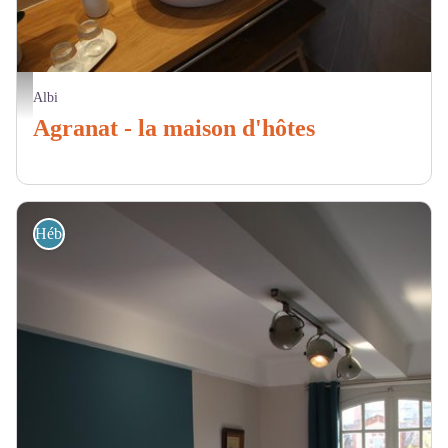
La salle d'eau - Gîtes de France
Albi
Agranat - la maison d'hôtes
Hébergement