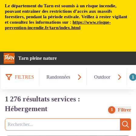
Le département du Tarn est soumis à un risque incendie,
pouvant entraîner des restrictions d’accès aux massifs
forestiers, pendant la période estivale. Veillez à rester vigilant
et consultez les informations sur :
https://www.risque-
prevention-incendie.fr/tarn/index.html
Tarn pleine nature
FILTRES
Randonnées
Outdoor
1
1 276 résultats services :
Hébergement
Filtrer
1
Recherche
Rech