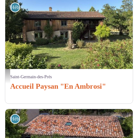
Hébergement
Accueil Paysan "En Ambrosi"_Saint-Germain-des-Prés
Saint-Germain-des-Prés
Accueil Paysan "En Ambrosi"
Hébergement