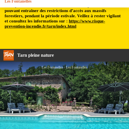
Les Fontanelles
Le département du Tarn est soumis à un risque incendie,
pouvant entraîner des restrictions d’accès aux massifs
forestiers, pendant la période estivale. Veillez à rester vigilant
et consultez les informations sur :
https://www.risque-
prevention-incendie.fr/tarn/index.html
Tarn pleine nature
Les Fontanelles - Les Fontanelles