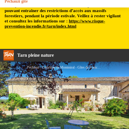
Péchauzi gîte
Le département du Tarn est soumis à un risque incendie,
pouvant entraîner des restrictions d’accès aux massifs
forestiers, pendant la période estivale. Veillez à rester vigilant
et consultez les informations sur :
https://www.risque-
prevention-incendie.fr/tarn/index.html
Tarn pleine nature
Péchauzi - Castelnau de Montmiral - Gîtes de France Sud - gîte - Gîtes de France