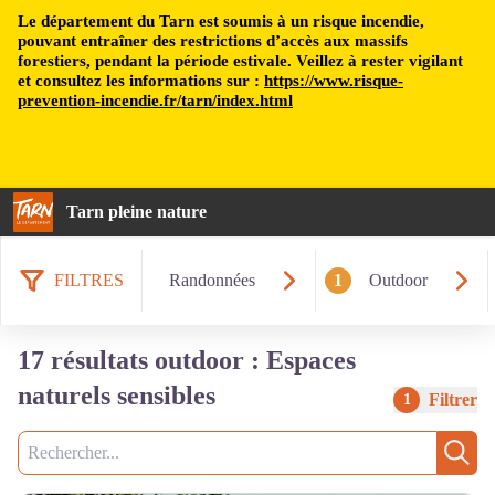
Le département du Tarn est soumis à un risque incendie,
pouvant entraîner des restrictions d’accès aux massifs
forestiers, pendant la période estivale. Veillez à rester vigilant
et consultez les informations sur :
https://www.risque-
prevention-incendie.fr/tarn/index.html
Tarn pleine nature
FILTRES
Randonnées
1
Outdoor
17 résultats outdoor : Espaces
naturels sensibles
Filtrer
1
Recherche
Rech