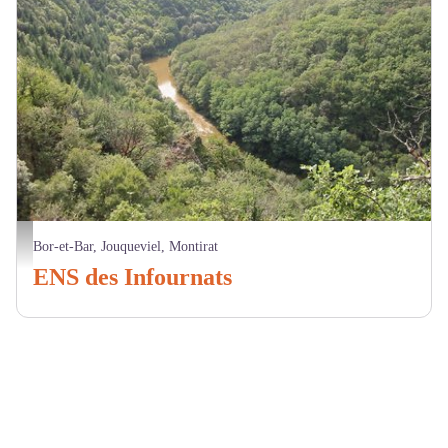
ENS vallée du Viaur Jouqueviel - CD81
Bor-et-Bar, Jouqueviel, Montirat
ENS des Infournats