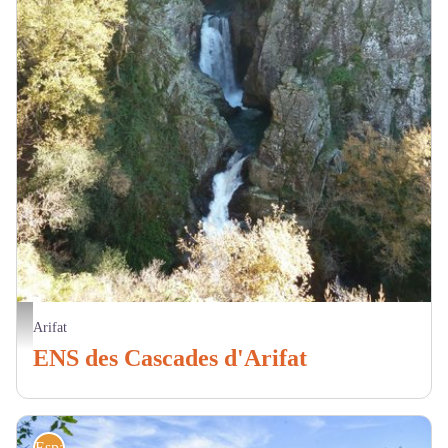
Cascades - CD81
Arifat
ENS des Cascades d'Arifat
Espaces naturels sensibles