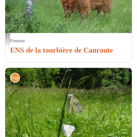
Highland cattle - CD81
Fontrieu
ENS de la tourbière de Canroute
Espaces naturels sensibles