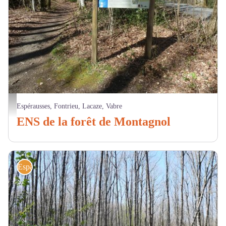
Panneau de départ - CD81
Espérausses, Fontrieu, Lacaze, Vabre
ENS de la forêt de Montagnol
Espaces naturels sensibles