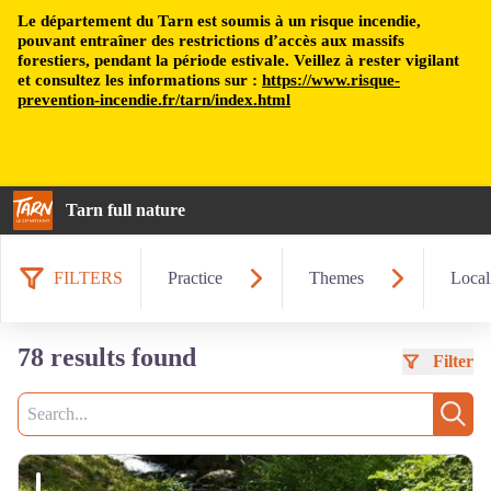
Le département du Tarn est soumis à un risque incendie,
pouvant entraîner des restrictions d’accès aux massifs
forestiers, pendant la période estivale. Veillez à rester vigilant
et consultez les informations sur :
https://www.risque-
prevention-incendie.fr/tarn/index.html
Tarn full nature
FILTERS
Practice
Themes
Local
78 results found
Filter
Search
Sear