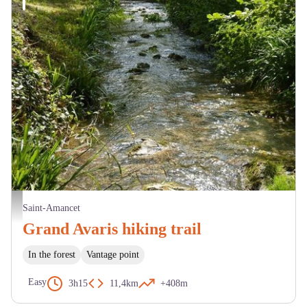
ruisseau des Avaris - Mairie Saint-Amancet
Saint-Amancet
Grand Avaris hiking trail
In the forest
Vantage point
Easy
3h15
11,4km
+408m