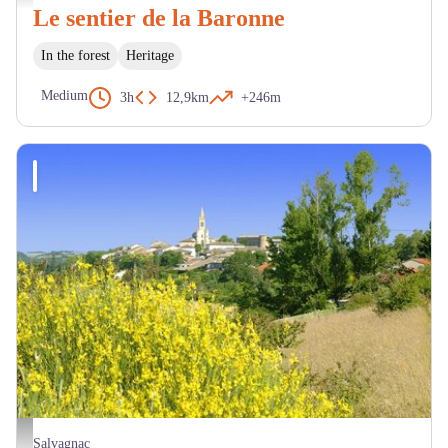
Le sentier de la Baronne
In the forest
Heritage
Medium
3h
12,9km
+246m
Paysage - OT LTO
Salvagnac