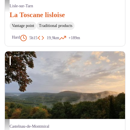
Pigeonnier. - JL. Pieux
Lisle-sur-Tarn
La Toscane lisloise
Vantage point
Traditional products
Hard
5h15
19,9km
+189m
Forêt domaniale de Grésigne - ONF
Castelnau-de-Montmiral