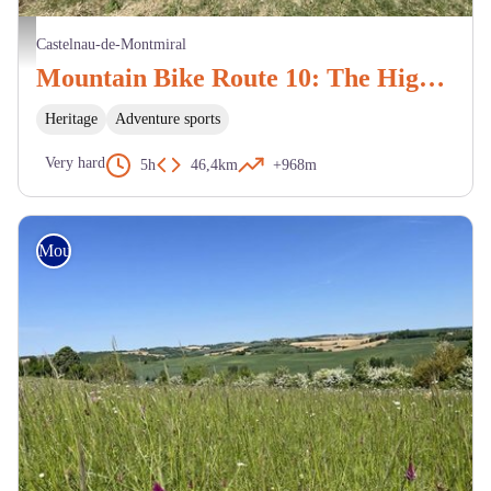
Vue chemin autour de Cahuzac - BP
Castelnau-de-Montmiral
Mountain Bike Route 10: The Highs of Gaillac Noir
Heritage
Adventure sports
Very hard
5h
46,4km
+968m
Mountain Bike