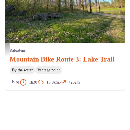
Lac des Auzerals - M. Cazeméa
Rabastens
Mountain Bike Route 3: Lake Trail
By the water
Vantage point
Easy
1h30
13,9km
+262m