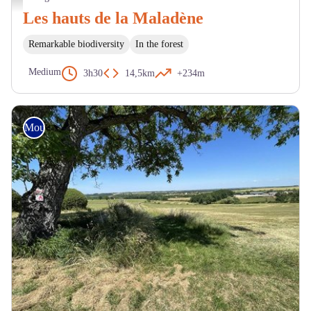
Les hauts de la Maladène
Remarkable biodiversity
In the forest
Medium
3h30
14,5km
+234m
Mountain Bike