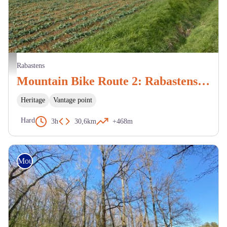
Environs de Rabastens - M. Cazeméa
Rabastens
Mountain Bike Route 2: Rabastens to Saint-Martin
Heritage
Vantage point
Hard
3h
30,6km
+468m
Mountain Bike