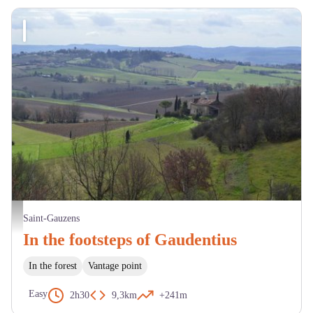
Saint-Gauzens - OT LTO
Saint-Gauzens
In the footsteps of Gaudentius
In the forest
Vantage point
Easy
2h30
9,3km
+241m