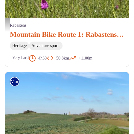
Vue alentour de Rabastens - BP
Rabastens
Mountain Bike Route 1: Rabastens via the Chapels
Heritage
Adventure sports
Very hard
4h30
50,8km
+1100m
Mountain Bike