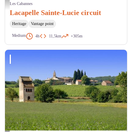
Circuit de Lacapelle Sainte-Lucie - BL - CDRP
Les Cabannes
Lacapelle Sainte-Lucie circuit
Heritage
Vantage point
Medium
4h
11,5km
+305m