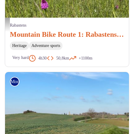
Vue alentour de Rabastens - BP
Rabastens
Mountain Bike Route 1: Rabastens via the Chapels
Heritage
Adventure sports
Very hard
4h30
50,8km
+1100m
Mountain Bike