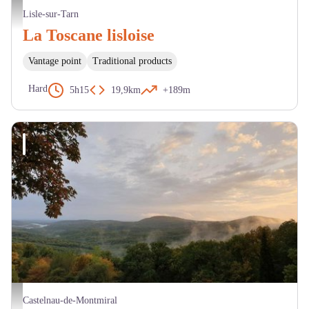
Pigeonnier. - JL. Pieux
Lisle-sur-Tarn
La Toscane lisloise
Vantage point
Traditional products
Hard
5h15
19,9km
+189m
Forêt domaniale de Grésigne - ONF
Castelnau-de-Montmiral