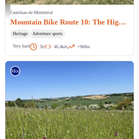
Vue chemin autour de Cahuzac - BP
Castelnau-de-Montmiral
Mountain Bike Route 10: The Highs of Gaillac Noir
Heritage
Adventure sports
Very hard
5h
46,4km
+968m
Mountain Bike