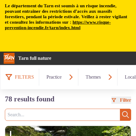
Le département du Tarn est soumis à un risque incendie,
pouvant entraîner des restrictions d’accès aux massifs
forestiers, pendant la période estivale. Veillez à rester vigilant
et consultez les informations sur :
https://www.risque-
prevention-incendie.fr/tarn/index.html
Tarn full nature
FILTERS
Practice
Themes
Local
78 results found
Filter
Search
Sear