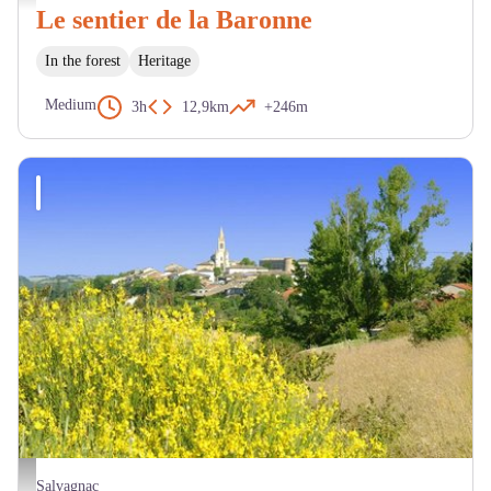
Le sentier de la Baronne
In the forest
Heritage
Medium
3h
12,9km
+246m
Paysage - OT LTO
Salvagnac