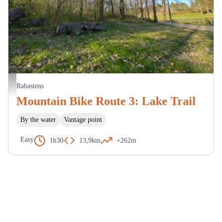
Lac des Auzerals - M. Cazeméa
Rabastens
Mountain Bike Route 3: Lake Trail
By the water
Vantage point
Easy
1h30
13,9km
+262m