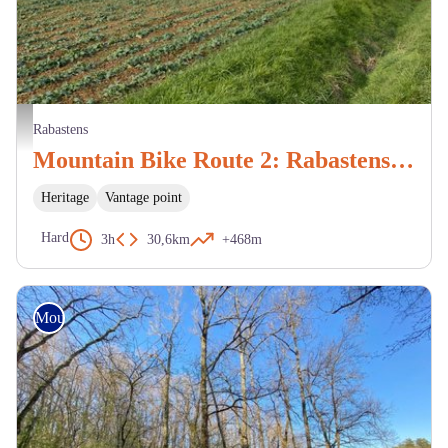
Environs de Rabastens - M. Cazeméa
Rabastens
Mountain Bike Route 2: Rabastens to Saint-Martin
Heritage
Vantage point
Hard
3h
30,6km
+468m
Mountain Bike