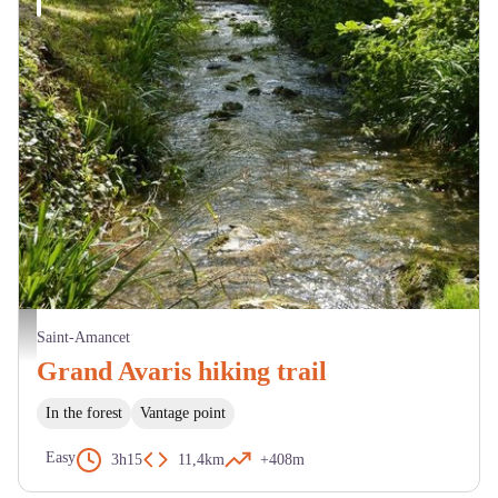
ruisseau des Avaris - Mairie Saint-Amancet
Saint-Amancet
Grand Avaris hiking trail
In the forest
Vantage point
Easy
3h15
11,4km
+408m