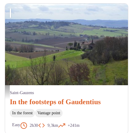
Saint-Gauzens - OT LTO
Saint-Gauzens
In the footsteps of Gaudentius
In the forest
Vantage point
Easy
2h30
9,3km
+241m