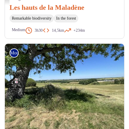
Les hauts de la Maladène
Remarkable biodiversity
In the forest
Medium
3h30
14,5km
+234m
Mountain Bike