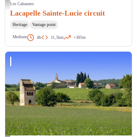
Circuit de Lacapelle Sainte-Lucie - BL - CDRP
Les Cabannes
Lacapelle Sainte-Lucie circuit
Heritage
Vantage point
Medium
4h
11,5km
+305m