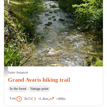
ruisseau des Avaris - Mairie Saint-Amancet
Saint-Amancet
Grand Avaris hiking trail
In the forest
Vantage point
Easy
3h15
11,4km
+408m