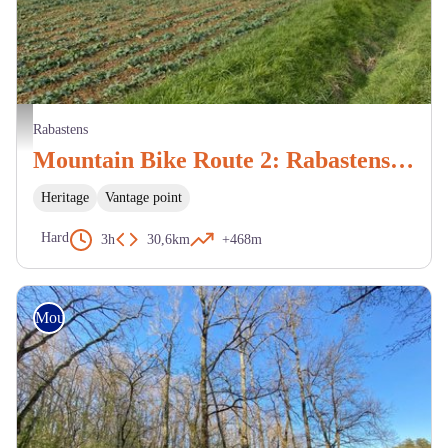
Environs de Rabastens - M. Cazeméa
Rabastens
Mountain Bike Route 2: Rabastens to Saint-Martin
Heritage
Vantage point
Hard
3h
30,6km
+468m
Mountain Bike