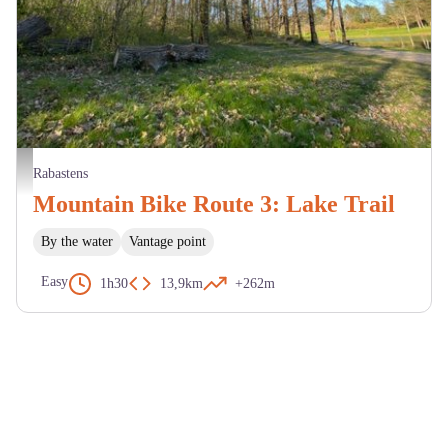
Lac des Auzerals - M. Cazeméa
Rabastens
Mountain Bike Route 3: Lake Trail
By the water
Vantage point
Easy
1h30
13,9km
+262m