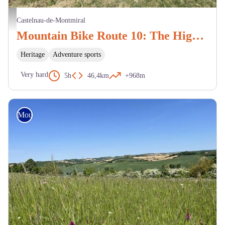
Vue chemin autour de Cahuzac - BP
Castelnau-de-Montmiral
Mountain Bike Route 10: The Highs of Gaillac Noir
Heritage
Adventure sports
Very hard
5h
46,4km
+968m
Mountain Bike