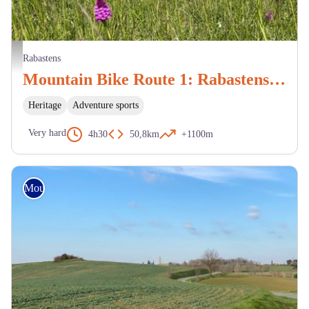
Vue alentour de Rabastens - BP
Rabastens
Mountain Bike Route 1: Rabastens via the Chapels
Heritage
Adventure sports
Very hard
4h30
50,8km
+1100m
Mountain Bike