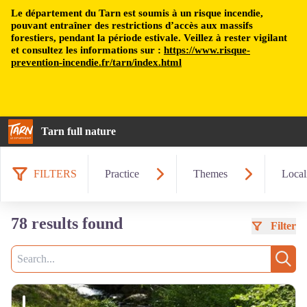
Le département du Tarn est soumis à un risque incendie,
pouvant entraîner des restrictions d’accès aux massifs
forestiers, pendant la période estivale. Veillez à rester vigilant
et consultez les informations sur :
https://www.risque-
prevention-incendie.fr/tarn/index.html
Tarn full nature
FILTERS
Practice
Themes
Local
78 results found
Filter
Search
Sear