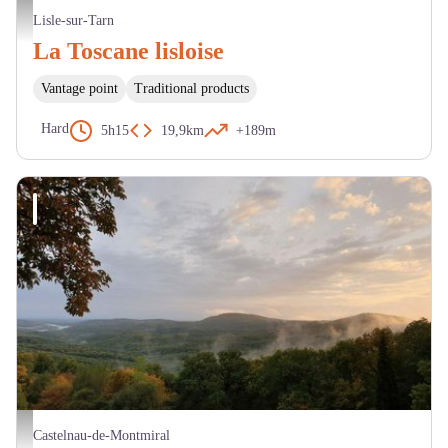
Pigeonnier. - JL. Pieux
Lisle-sur-Tarn
La Toscane lisloise
Vantage point
Traditional products
Hard
5h15
19,9km
+189m
Forêt domaniale de Grésigne - ONF
Castelnau-de-Montmiral