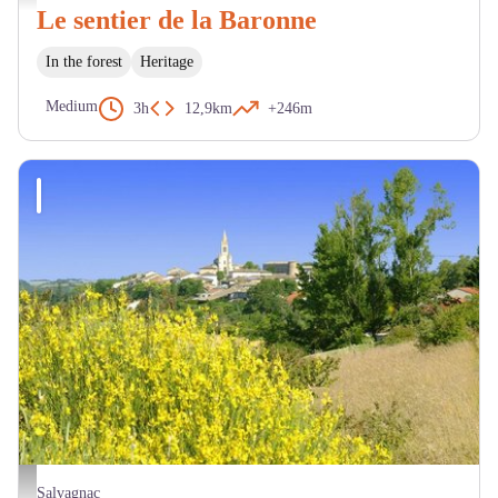
Le sentier de la Baronne
In the forest
Heritage
Medium
3h
12,9km
+246m
Paysage - OT LTO
Salvagnac