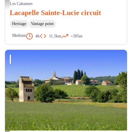
Circuit de Lacapelle Sainte-Lucie - BL - CDRP
Les Cabannes
Lacapelle Sainte-Lucie circuit
Heritage
Vantage point
Medium
4h
11,5km
+305m