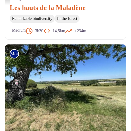
Les hauts de la Maladène
Remarkable biodiversity
In the forest
Medium
3h30
14,5km
+234m
Mountain Bike