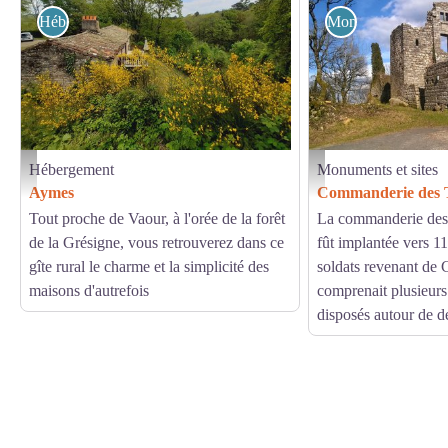
Hébergement
Monuments et sites
Hébergement
Monuments et sites
G1256 - Aymes - Tarn - Extérieur - Gîtes de France
Commanderie des Templiers
Aymes
Commanderie des 
Tout proche de Vaour, à l'orée de la forêt
La commanderie des
de la Grésigne, vous retrouverez dans ce
fût implantée vers 1
gîte rural le charme et la simplicité des
soldats revenant de 
maisons d'autrefois
comprenait plusieurs
disposés autour de de