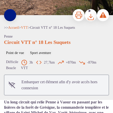
Imprimer
Télécharger
Signaler 
>>
Accueil
>
VTT
>
Circuit VTT n° 18 Les Suquets
Penne
Circuit VTT n° 18 Les Suquets
Point de vue
Sport aventure
Voir l'image en plein écran
Difficile
3h
27,7km
+870m
-870m
Boucle
VTT
Embarquer cet élément afin d'y avoir accès hors
connexion
Un long circuit qui relie Penne à Vaour en passant par les
lisières de la forêt de Grésigne, la commanderie templière et le
village de Saint-Michel-de-Vax. Varié, historique, avec une