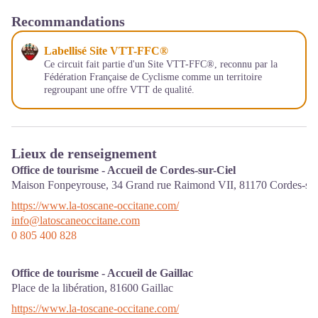
Recommandations
Labellisé Site VTT-FFC®
Ce circuit fait partie d'un Site VTT-FFC®, reconnu par la
Fédération Française de Cyclisme comme un territoire
regroupant une offre VTT de qualité.
Lieux de renseignement
Office de tourisme - Accueil de Cordes-sur-Ciel
Maison Fonpeyrouse, 34 Grand rue Raimond VII,
81170
Cordes-sur
https://www.la-toscane-occitane.com/
info@latoscaneoccitane.com
0 805 400 828
Office de tourisme - Accueil de Gaillac
Place de la libération,
81600
Gaillac
https://www.la-toscane-occitane.com/