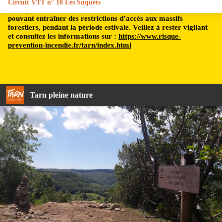
Circuit VTT n° 18 Les Suquets
Le département du Tarn est soumis à un risque incendie,
pouvant entraîner des restrictions d’accès aux massifs
forestiers, pendant la période estivale. Veillez à rester vigilant
et consultez les informations sur :
https://www.risque-
prevention-incendie.fr/tarn/index.html
Tarn pleine nature
Point de vue depuis le Suquet - C. Manuel - 2019