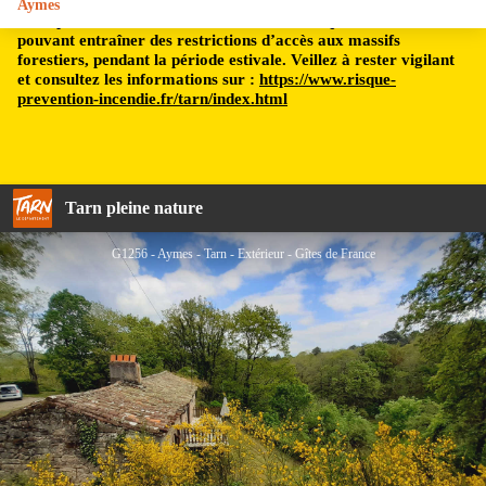
Aymes
Le département du Tarn est soumis à un risque incendie,
pouvant entraîner des restrictions d’accès aux massifs
forestiers, pendant la période estivale. Veillez à rester vigilant
et consultez les informations sur :
https://www.risque-
prevention-incendie.fr/tarn/index.html
Tarn pleine nature
G1256 - Aymes - Tarn - Extérieur - Gîtes de France