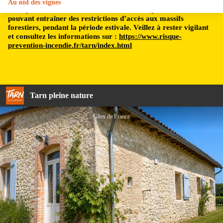
Au nid des vignes
Le département du Tarn est soumis à un risque incendie,
pouvant entraîner des restrictions d’accès aux massifs
forestiers, pendant la période estivale. Veillez à rester vigilant
et consultez les informations sur :
https://www.risque-
prevention-incendie.fr/tarn/index.html
Tarn pleine nature
Gîtes de France