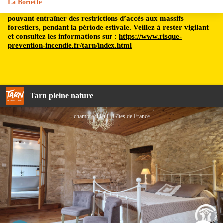
La Boriette
Le département du Tarn est soumis à un risque incendie,
pouvant entraîner des restrictions d’accès aux massifs
forestiers, pendant la période estivale. Veillez à rester vigilant
et consultez les informations sur :
https://www.risque-
prevention-incendie.fr/tarn/index.html
Tarn pleine nature
chambre tilleul - Gîtes de France