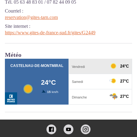
Tél. 05 63 48 83 01 / 07 82 44 09 05
Courriel
:
reservation@gites-tarn.com
Site internet
:
https://www.gites-de-france-sud.fr/gites/G2449
Météo