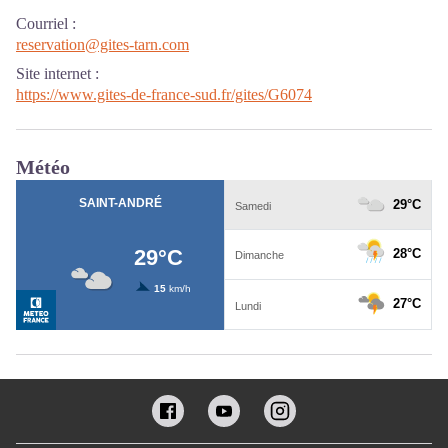
Courriel
:
reservation@gites-tarn.com
Site internet
:
https://www.gites-de-france-sud.fr/gites/G6074
Météo