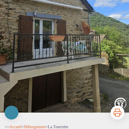
Imprimer
>>
Accueil
>
Hébergement
>
La Tourrette