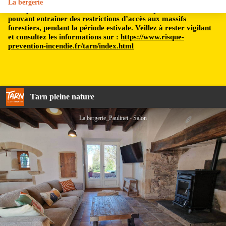
La bergerie
Le département du Tarn est soumis à un risque incendie,
pouvant entraîner des restrictions d’accès aux massifs
forestiers, pendant la période estivale. Veillez à rester vigilant
et consultez les informations sur :
https://www.risque-
prevention-incendie.fr/tarn/index.html
Tarn pleine nature
La bergerie_Paulinet - Salon