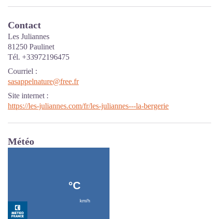
Contact
Les Juliannes
81250 Paulinet
Tél. +33972196475
Courriel
:
sasappelnature@free.fr
Site internet
:
https://les-juliannes.com/fr/les-juliannes---la-bergerie
Météo