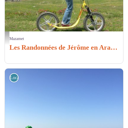
Les Randos de Jérôme en VTT et Arapaho_Mazamet
Mazamet
Les Randonnées de Jérôme en Arapahos
Location de vélos