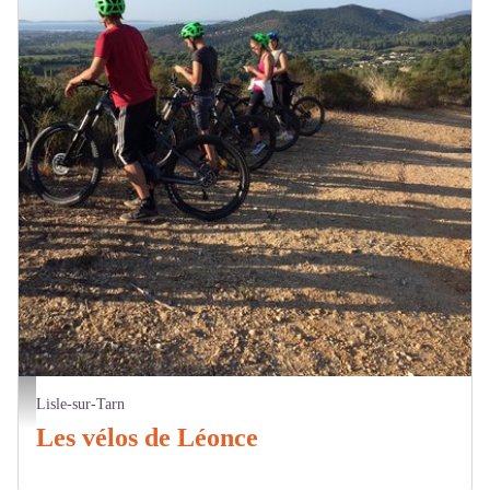
Les vélos de Léonce - Vélo de Léonce
Lisle-sur-Tarn
Les vélos de Léonce