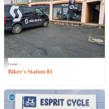
devanture - C.Charrue - Biker's Station 81 - Lavaur
Lavaur
Biker's Station 81
Location de vélos