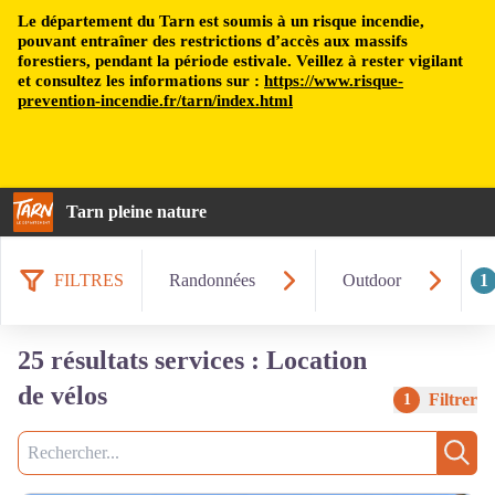
Le département du Tarn est soumis à un risque incendie,
pouvant entraîner des restrictions d’accès aux massifs
forestiers, pendant la période estivale. Veillez à rester vigilant
et consultez les informations sur :
https://www.risque-
prevention-incendie.fr/tarn/index.html
Tarn pleine nature
FILTRES
Randonnées
Outdoor
1
25 résultats services : Location
de vélos
Filtrer
1
Recherche
Rech