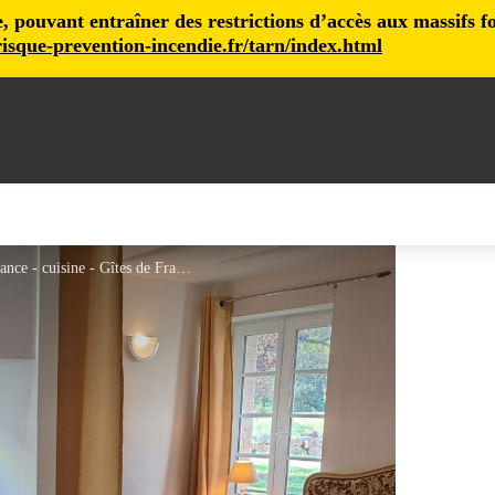
pouvant entraîner des restrictions d’accès aux massifs fore
isque-prevention-incendie.fr/tarn/index.html
L'Oriol - Castelnau de Montmiral - Gites de France - cuisine - Gîtes de France