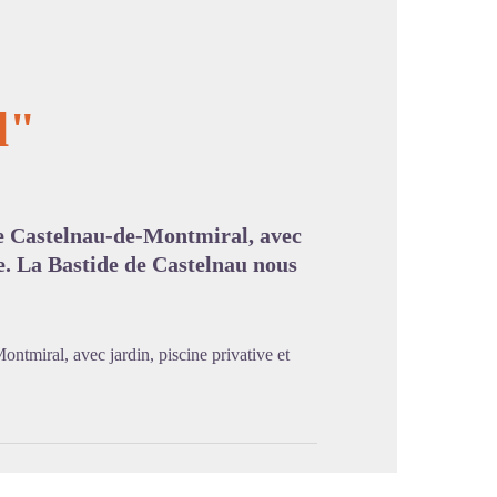
l"
image en plein écran
e Castelnau-de-Montmiral, avec
te. La Bastide de Castelnau nous
tmiral, avec jardin, piscine privative et