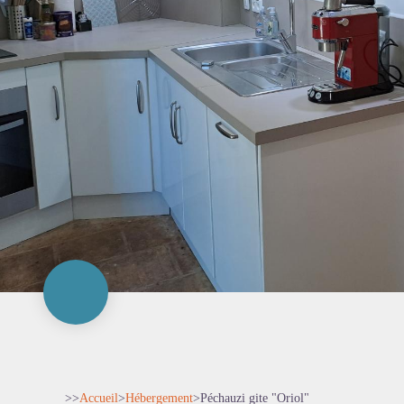
>>
Accueil
>
Hébergement
>
Péchauzi gite "Oriol"