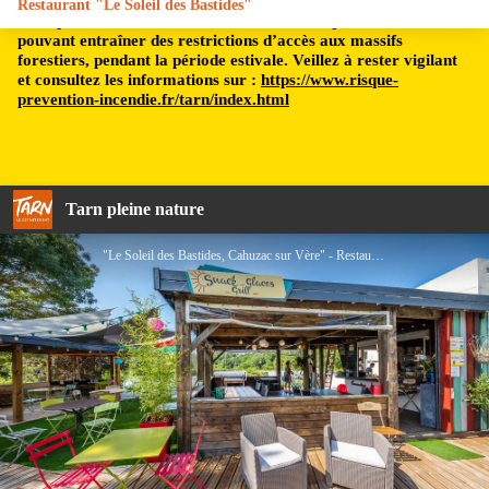
Restaurant "Le Soleil des Bastides"
Le département du Tarn est soumis à un risque incendie,
pouvant entraîner des restrictions d’accès aux massifs
forestiers, pendant la période estivale. Veillez à rester vigilant
et consultez les informations sur :
https://www.risque-
prevention-incendie.fr/tarn/index.html
Tarn pleine nature
"Le Soleil des Bastides, Cahuzac sur Vère" - Restaurant le Soleil des Bastides