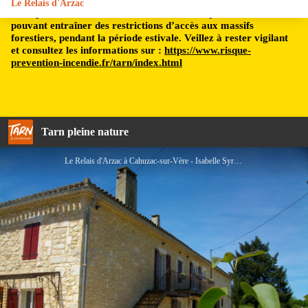
Le Relais d'Arzac
Le département du Tarn est soumis à un risque incendie,
pouvant entraîner des restrictions d’accès aux massifs
forestiers, pendant la période estivale. Veillez à rester vigilant
et consultez les informations sur :
https://www.risque-
prevention-incendie.fr/tarn/index.html
Tarn pleine nature
Le Relais d'Arzac à Cahuzac-sur-Vère - Isabelle Syrykh