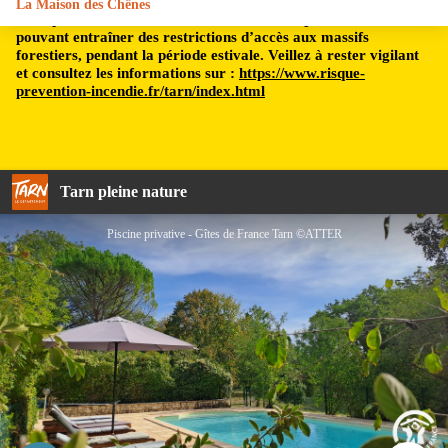
La Maison des Chênes
Le département du Tarn est soumis à un risque incendie,
pouvant entraîner des restrictions d’accès aux massifs
forestiers, pendant la période estivale. Veillez à rester vigilant
et consultez les informations sur :
https://www.risque-
prevention-incendie.fr/tarn/index.html
Tarn pleine nature
Piscine privative - Gîtes de France Tarn ©ATTER