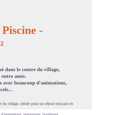
Piscine -
²
image en plein écran
é dans le centre du village,
 entre amis.
ue avec beaucoup d'animations,
els...
 du village, idéale pour un séjour relaxant en
d'animations, restaurants, boutiques,