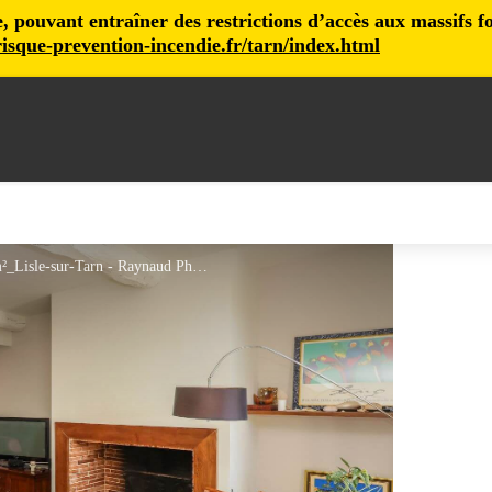
pouvant entraîner des restrictions d’accès aux massifs fore
isque-prevention-incendie.fr/tarn/index.html
Maison de charme - Piscine - Hypercentre - 300m²_Lisle-sur-Tarn - Raynaud Photo