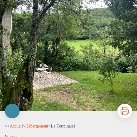
Imprimer
>>
Accueil
>
Hébergement
>
La Toupinarié
Massaguel