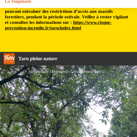
La Toupinarié
Le département du Tarn est soumis à un risque incendie,
pouvant entraîner des restrictions d’accès aux massifs
forestiers, pendant la période estivale. Veillez à rester vigilant
et consultez les informations sur :
https://www.risque-
prevention-incendie.fr/tarn/index.html
Tarn pleine nature
La Toupinarié à Massaguel - Gîtes de France Tarn G1733 - ATTER - Gîtes de France Tarn