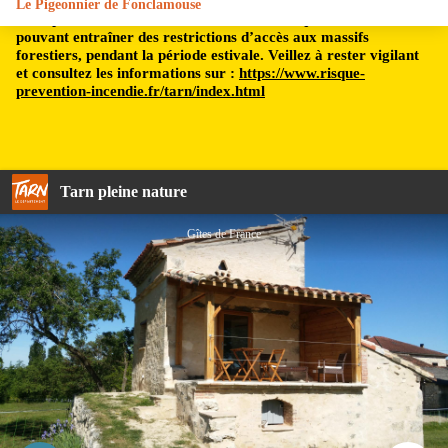
Le Pigeonnier de Fonclamouse
Le département du Tarn est soumis à un risque incendie,
pouvant entraîner des restrictions d’accès aux massifs
forestiers, pendant la période estivale. Veillez à rester vigilant
et consultez les informations sur :
https://www.risque-
prevention-incendie.fr/tarn/index.html
Tarn pleine nature
Gîtes de France