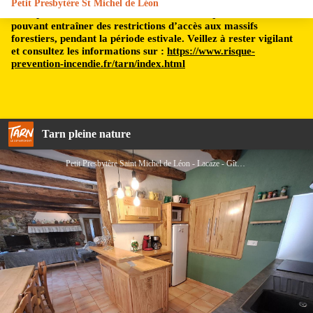
Petit Presbytère St Michel de Léon
Le département du Tarn est soumis à un risque incendie,
pouvant entraîner des restrictions d’accès aux massifs
forestiers, pendant la période estivale. Veillez à rester vigilant
et consultez les informations sur :
https://www.risque-
prevention-incendie.fr/tarn/index.html
Tarn pleine nature
Petit Presbytère Saint Michel de Léon - Lacaze - Gîtes de France Sud - pièce à vivre - Gîtes de France