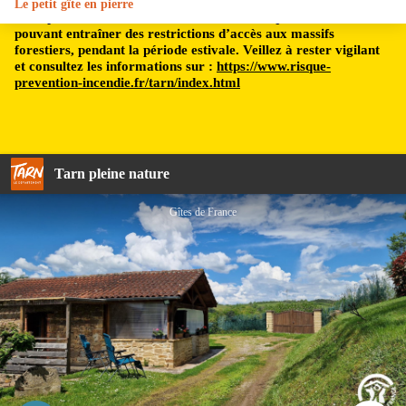
Le petit gîte en pierre
Le département du Tarn est soumis à un risque incendie,
pouvant entraîner des restrictions d’accès aux massifs
forestiers, pendant la période estivale. Veillez à rester vigilant
et consultez les informations sur :
https://www.risque-
prevention-incendie.fr/tarn/index.html
Tarn pleine nature
Gîtes de France