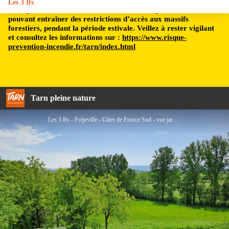
Les 3 Ifs
Le département du Tarn est soumis à un risque incendie,
pouvant entraîner des restrictions d’accès aux massifs
forestiers, pendant la période estivale. Veillez à rester vigilant
et consultez les informations sur :
https://www.risque-
prevention-incendie.fr/tarn/index.html
Tarn pleine nature
Les 3 Ifs - Frèjeville - Gîtes de France Sud - vue jardin et montagne noire - Gîtes de France