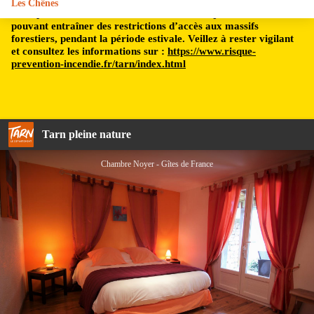
Les Chênes
Le département du Tarn est soumis à un risque incendie,
pouvant entraîner des restrictions d’accès aux massifs
forestiers, pendant la période estivale. Veillez à rester vigilant
et consultez les informations sur :
https://www.risque-
prevention-incendie.fr/tarn/index.html
Tarn pleine nature
Chambre Noyer - Gîtes de France