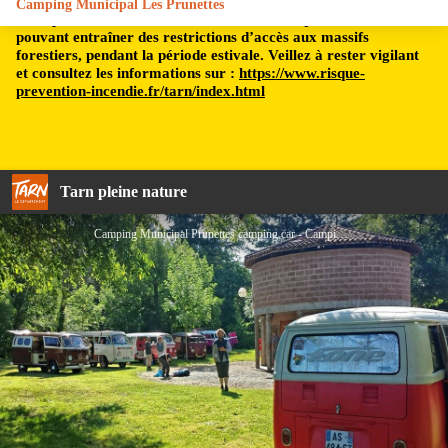
Camping Municipal Les Prunettes
Le département du Tarn est soumis à un risque incendie,
pouvant entraîner des restrictions d’accès aux massifs
forestiers, pendant la période estivale. Veillez à rester vigilant
et consultez les informations sur :
https://www.risque-
prevention-incendie.fr/tarn/index.html
Tarn pleine nature
Camping Municipal Prunettes camping car - Camping Municipal Prunettes